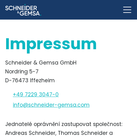
Impressum
Schneider & Gemsa GmbH
Nordring 5-7
D-76473 Iffezheim
+49 7229 3047-0
nf
schn
d
r-g
ms
c
m
Jednatelé oprávnění zastupovat společnost:
Andreas Schneider, Thomas Schneider a