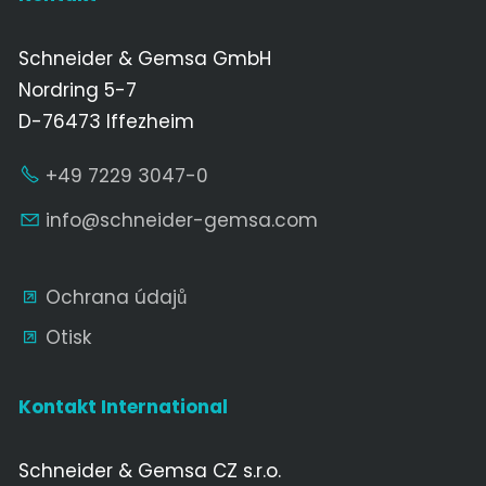
Schneider & Gemsa GmbH
Nordring 5-7
D-76473 Iffezheim
+49 7229 3047-0
nf
schn
d
r-g
ms
c
m
Ochrana údajů
Otisk
Kontakt International
Schneider & Gemsa CZ s.r.o.