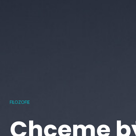
FILOZOFIE
Chceme b