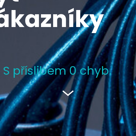
zákazníky
 S
příslibem 0 chyb.